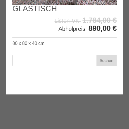
GLASTISCH
1.784,00
€
Listen-VK
890,00
€
Abholpreis
80 x 80 x 40 cm