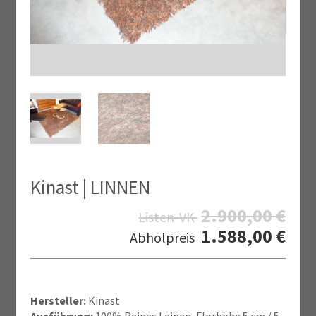
Kinast | LINNEN
2.900,00
€
Listen-VK
1.588,00
€
Abholpreis
Hersteller:
Kinast
Ausführung:
100% Reines Leinen, Florhöhe 5 cm / 5-