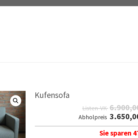
Kufensofa
6.900,
Listen-VK
3.650,
Abholpreis
Sie sparen 