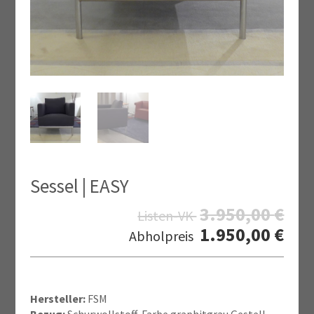
Sessel | EASY
3.950,00
€
Listen-VK
1.950,00
€
Abholpreis
Hersteller:
FSM
Bezug:
Schurwollstoff, Farbe graphitgrau Gestell