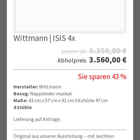
Wittmann | ISIS 4x
6.356,00
€
Listen-VK
3.560,00
€
Abholpreis
Sie sparen 43 %
Hersteller:
Wittmann
Bezug:
Nappaleder muskat
Maße:
43 cm x 57 cm x 91 cm Sitzhöhe 47 cm
4 Stühle
Lieferung auf Anfrage.
Original aus unserer Ausstellung – mit leichten